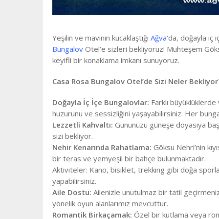
Yeşilin ve mavinin kucaklaştığı
Ağva
‘da, doğayla iç 
Bungalov
Otel’e sizleri bekliyoruz! Muhteşem Göks
keyifli bir konaklama imkanı sunuyoruz.
Casa Rosa Bungalov Otel’de Sizi Neler Bekliyor
Doğayla İç İçe Bungalovlar:
Farklı büyüklüklerde
huzurunu ve sessizliğini yaşayabilirsiniz. Her bun
Lezzetli Kahvaltı:
Gününüzü güneşe doyasıya başlay
sizi bekliyor.
Nehir Kenarında Rahatlama:
Göksu Nehri’nin kıyı
bir teras ve yemyeşil bir bahçe bulunmaktadır.
Aktiviteler: Kano, bisiklet, trekking gibi doğa sporla
yapabilirsiniz.
Aile Dostu:
Ailenizle unutulmaz bir tatil geçirmeni
yönelik oyun alanlarımız mevcuttur.
Romantik Birkaçamak:
Özel bir kutlama veya rom