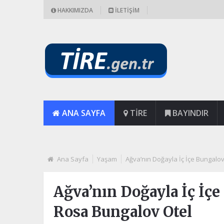
HAKKIMIZDA
İLETIŞIM
ANA SAYFA
TIRE
BAYINDIR
Ana Sayfa
Yaşam
Ağva’nın Doğayla İç İçe Bungalo
Ağva’nın Doğayla İç İçe
Rosa Bungalov Otel