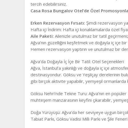
tercih edebilirsiniz.
Casa Rosa Bungalov Otel’de Özel Promosyonla
Erken Rezervasyon Fırsatı:
Şimdi rezervasyon yap
Hafta içi İndirim: Hafta içi konaklamalarda özel fiya
Aile Paketi:
Ailenizle unutulmaz bir tatil geçirmeni
Ağva’nın güzelliğini keşfetmek ve doğayla iç içe bir
Hemen rezervasyon yaptırın ve unutulmaz bir den
Ağva’da Doğayla İç İçe Bir Tatil: Otel Seçenekleri
Ağva, İstanbul’a yakınlığı ve doğayla iç içe atmosferi
destinasyondur. Göksu ve Yeşilçay derelerinin bulu
gibi birçok aktivite yapabilir, yemyeşil ormanlarda k
Göksu Nehri’nde Tekne Turu: Ağva’nın en popüler ak
muhteşem manzarasının keyfini çıkarabilir, yemyeşil
Doğa Yürüyüşü: Ağva’da her seviyeye uygun birç
Tabiat Parkı, Göksu Vadisi Milli Parkı ve Şile Fener