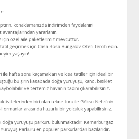
r:
tırın, konaklamanızda indirimden faydalanın!
t avantajlarından yararlanın.
z için özel aile paketlerimiz mevcuttur.
 tatil geçirmek için Casa Rosa Bungalov Otel’i tercih edin.
eyim yaşayın!
 ile hafta sonu kaçamakları ve kısa tatiller için ideal bir
ştuğu bu şirin kasabada doğa yürüyüşü, kano, bisiklet
aybolabilir ve tertemiz havanın tadını çıkarabilirsiniz.
tivitelerinden biri olan tekne turu ile Göksu Nehri’nin
 ormanlar arasında huzurlu bir yolculuk yapabilirsiniz.
ok doğa yürüyüşü parkuru bulunmaktadır. Kemerburgaz
i Yürüyüş Parkuru en popüler parkurlardan bazılarıdır.