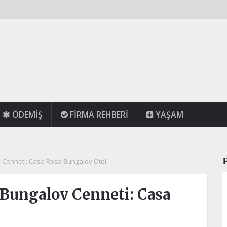
ÖDEMIŞ
FIRMA REHBERI
YAŞAM
v Cenneti: Casa Rosa Bungalov Otel
 Bungalov Cenneti: Casa