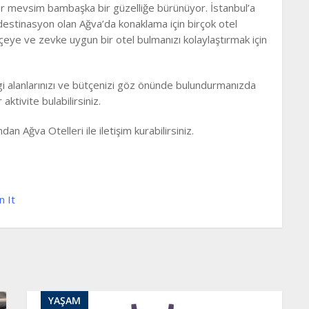
her mevsim bambaşka bir güzelliğe bürünüyor. İstanbul’a
r destinasyon olan Ağva’da konaklama için birçok otel
eye ve zevke uygun bir otel bulmanızı kolaylaştırmak için
lgi alanlarınızı ve bütçenizi göz önünde bulundurmanızda
ktivite bulabilirsiniz.
an Ağva Otelleri ile iletişim kurabilirsiniz.
n It
YAŞAM