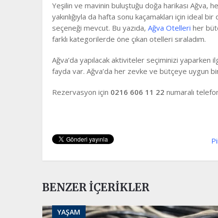
Yeşilin ve mavinin buluştuğu doğa harikası Ağva, 
yakınlığıyla da hafta sonu kaçamakları için ideal bi
seçeneği mevcut. Bu yazıda,
Ağva Otelleri
her bütç
farklı kategorilerde öne çıkan otelleri sıraladım.
Ağva’da yapılacak aktiviteler seçiminizi yaparken i
fayda var. Ağva’da her zevke ve bütçeye uygun bir a
Rezervasyon için
0216 606 11 22
numaralı telefond
Pi
BENZER İÇERIKLER
YAŞAM