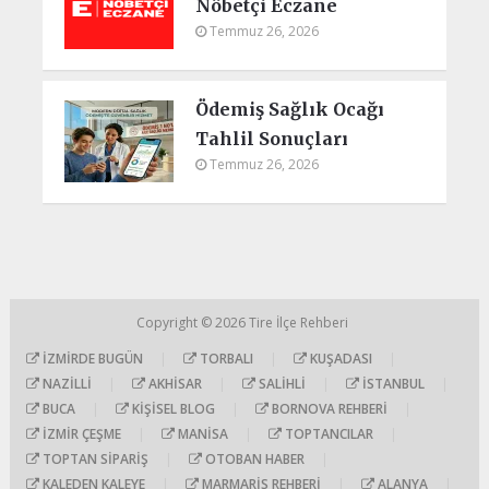
Nöbetçi Eczane
Temmuz 26, 2026
Ödemiş Sağlık Ocağı
Tahlil Sonuçları
Temmuz 26, 2026
Copyright © 2026
Tire İlçe Rehberi
İZMIRDE BUGÜN
|
TORBALI
|
KUŞADASI
|
NAZILLI
|
AKHISAR
|
SALIHLI
|
İSTANBUL
|
BUCA
|
KIŞISEL BLOG
|
BORNOVA REHBERI
|
İZMIR ÇEŞME
|
MANISA
|
TOPTANCILAR
|
TOPTAN SIPARIŞ
|
OTOBAN HABER
|
KALEDEN KALEYE
|
MARMARIS REHBERI
|
ALANYA
|