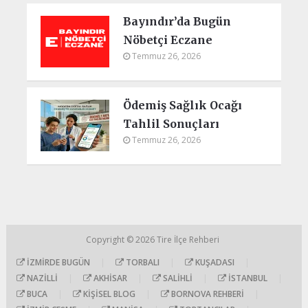
Bayındır’da Bugün
Nöbetçi Eczane
Temmuz 26, 2026
Ödemiş Sağlık Ocağı
Tahlil Sonuçları
Temmuz 26, 2026
Copyright © 2026
Tire İlçe Rehberi
İZMIRDE BUGÜN
|
TORBALI
|
KUŞADASI
|
NAZILLI
|
AKHISAR
|
SALIHLI
|
İSTANBUL
|
BUCA
|
KIŞISEL BLOG
|
BORNOVA REHBERI
|