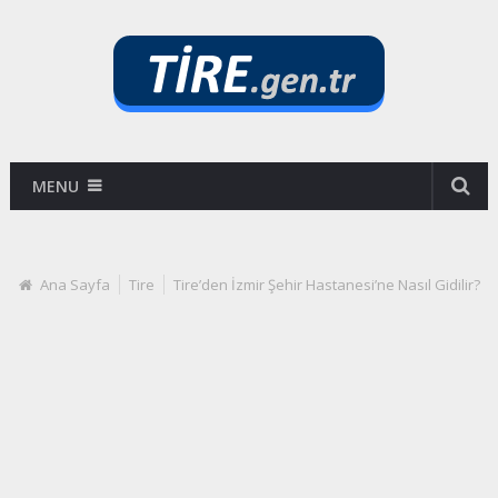
MENU
Ana Sayfa
Tire
Tire’den İzmir Şehir Hastanesi’ne Nasıl Gidilir?