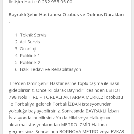
İletişim Hattı : 0 232 955 05 00
Bayraklı Şehir Hastanesi Otobüs ve Dolmuş Durakları
:
Teknik Servis
Acil Servis
Onkoloji
Poliklinik 1
Poliklinik 2
Fizik Tedavi ve Rehabilitasyon
Tire’den İzmir Şehir Hastanesi’ne toplu taşıma ile nasıl
gidebilirsiniz. Öncelikli olarak Bayındır ilçesinden ESHOT
798 Nolu TİRE – TORBALI AKTARMA MERKEZİ otobüsü
ile Torbalı’ya gelerek Torbalı İZBAN istasyonundan
yolculuğa başlayabilirsiniz. Sonrasında BAYRAKLI İzban
İstasyonda inebilirsiniz Ya da Hilal veya Halkapınar
aktarma istasyonlarından METRO İZMİR Hattına
geçmelisiniz. Sonrasında BORNOVA METRO veya EVKA3